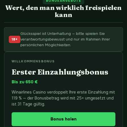
BONUSANGEBOTE
Wert, den man wirklich freispielen
kann
Glücksspiel ist Unterhaltung — bitte spielen Sie
verantwortungsbewusst und nur im Rahmen Ihrer
18+
persönlichen Möglichkeiten.
WILLKOMMENSBONUS
Erster Einzahlungsbonus
Bis zu 650 €
Winairlines Casino verdoppelt Ihre erste Einzahlung mit
119 % — der Bonusbetrag wird mit 25× umgesetzt und
ist 31 Tage gültig.
Bonus holen