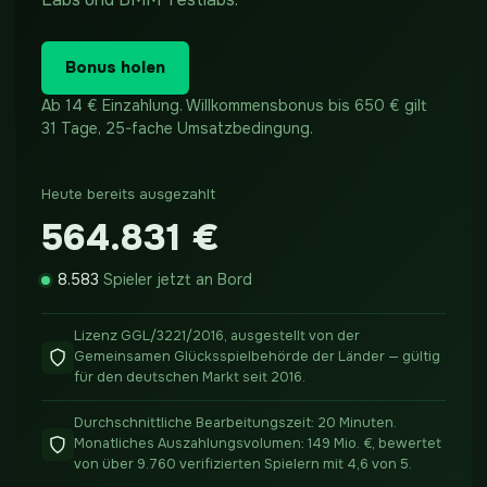
Bonus holen
Ab 14 € Einzahlung. Willkommensbonus bis 650 € gilt
31 Tage, 25-fache Umsatzbedingung.
Heute bereits ausgezahlt
565.015
€
8.574
Spieler jetzt an Bord
Lizenz GGL/3221/2016, ausgestellt von der
Gemeinsamen Glücksspielbehörde der Länder — gültig
für den deutschen Markt seit 2016.
Durchschnittliche Bearbeitungszeit: 20 Minuten.
Monatliches Auszahlungsvolumen: 149 Mio. €, bewertet
von über 9.760 verifizierten Spielern mit 4,6 von 5.