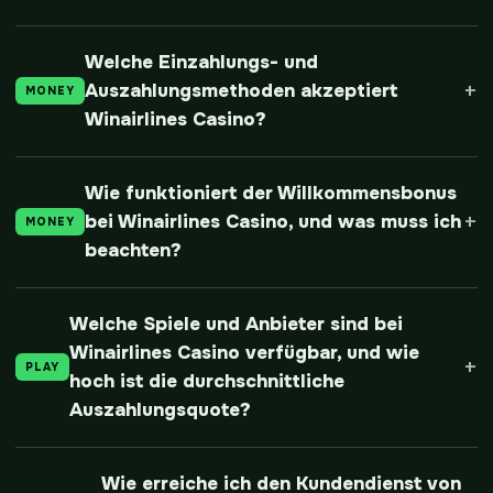
Welche Einzahlungs- und
+
Auszahlungsmethoden akzeptiert
MONEY
Winairlines Casino?
Wie funktioniert der Willkommensbonus
+
bei Winairlines Casino, und was muss ich
MONEY
beachten?
Welche Spiele und Anbieter sind bei
Winairlines Casino verfügbar, und wie
+
PLAY
hoch ist die durchschnittliche
Auszahlungsquote?
Wie erreiche ich den Kundendienst von