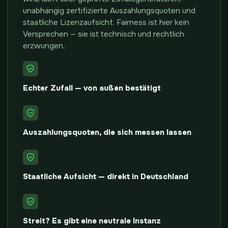
unabhängig zertifizierte Auszahlungsquoten und
staatliche Lizenzaufsicht. Fairness ist hier kein
Versprechen — sie ist technisch und rechtlich
erzwungen.
Echter Zufall — von außen bestätigt
Auszahlungsquoten, die sich messen lassen
Staatliche Aufsicht — direkt in Deutschland
Streit? Es gibt eine neutrale Instanz