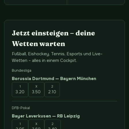
Jetzt einsteigen – deine
Wetten warten
Fußball, Eishockey, Tennis, Esports und Live-
Wetten – alles in einem Cockpit.
Bundesliga
Borussia Dortmund — Bayern München
1
X
2
3.20
3.50
2.10
DFB-Pokal
Bayer Leverkusen — RB Leipzig
1
X
2