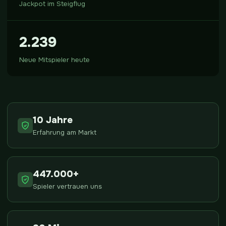
Jackpot im Steigflug
2.239
Neue Mitspieler heute
10 Jahre
Erfahrung am Markt
447.000+
Spieler vertrauen uns