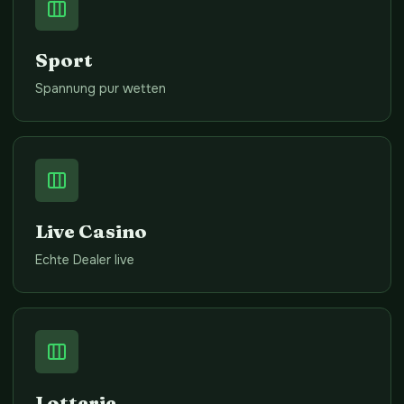
Sport
Spannung pur wetten
Live Casino
Echte Dealer live
Lotterie