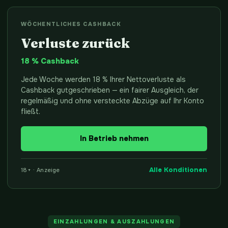
WÖCHENTLICHES CASHBACK
Verluste zurück
18 % Cashback
Jede Woche werden 18 % Ihrer Nettoverluste als
Cashback gutgeschrieben — ein fairer Ausgleich, der
regelmäßig und ohne versteckte Abzüge auf Ihr Konto
fließt.
In Betrieb nehmen
Alle Konditionen
18+ · Anzeige
EINZAHLUNGEN & AUSZAHLUNGEN