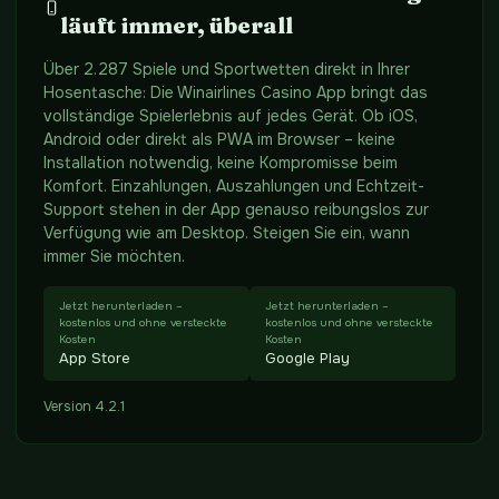
läuft immer, überall
Über 2.287 Spiele und Sportwetten direkt in Ihrer
Hosentasche: Die Winairlines Casino App bringt das
vollständige Spielerlebnis auf jedes Gerät. Ob iOS,
Android oder direkt als PWA im Browser – keine
Installation notwendig, keine Kompromisse beim
Komfort. Einzahlungen, Auszahlungen und Echtzeit-
Support stehen in der App genauso reibungslos zur
Verfügung wie am Desktop. Steigen Sie ein, wann
immer Sie möchten.
Jetzt herunterladen –
Jetzt herunterladen –
kostenlos und ohne versteckte
kostenlos und ohne versteckte
Kosten
Kosten
App Store
Google Play
Version 4.2.1