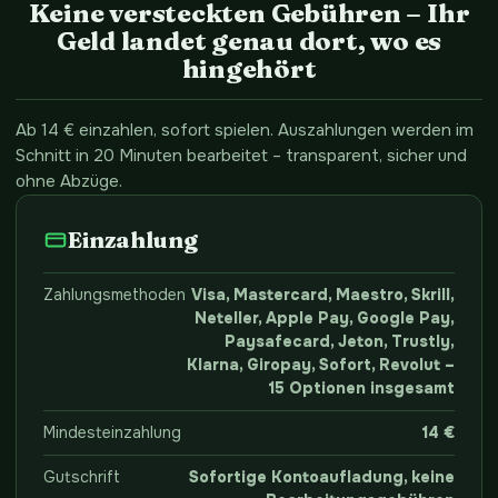
Keine versteckten Gebühren – Ihr
Geld landet genau dort, wo es
hingehört
Ab 14 € einzahlen, sofort spielen. Auszahlungen werden im
Schnitt in 20 Minuten bearbeitet – transparent, sicher und
ohne Abzüge.
Einzahlung
Zahlungsmethoden
Visa, Mastercard, Maestro, Skrill,
Neteller, Apple Pay, Google Pay,
Paysafecard, Jeton, Trustly,
Klarna, Giropay, Sofort, Revolut –
15 Optionen insgesamt
Mindesteinzahlung
14 €
Gutschrift
Sofortige Kontoaufladung, keine