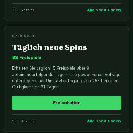
Alle Konditionen
18+ · Anzeige
FREISPIELE
Täglich neue Spins
83 Freispiele
Erhalten Sie täglich 15 Freispiele über 9
aufeinanderfolgende Tage — alle gewonnenen Beträge
unterliegen einer Umsatzbedingung von 25× bei einer
Gültigkeit von 31 Tagen.
Freischalten
Alle Konditionen
18+ · Anzeige